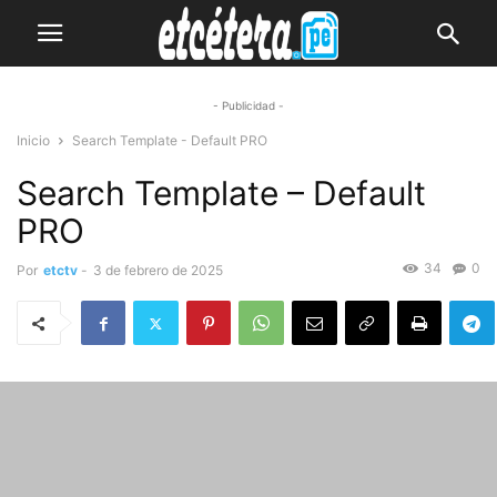
- Publicidad -
Inicio
Search Template - Default PRO
Search Template – Default
PRO
34
0
Por
etctv
-
3 de febrero de 2025