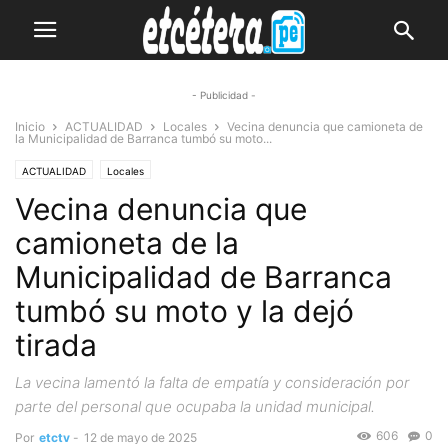
- Publicidad -
Inicio
ACTUALIDAD
Locales
Vecina denuncia que camioneta de
la Municipalidad de Barranca tumbó su moto...
ACTUALIDAD
Locales
Vecina denuncia que
camioneta de la
Municipalidad de Barranca
tumbó su moto y la dejó
tirada
La vecina lamentó la falta de empatía y consideración por
parte del personal que ocupaba la unidad municipal.
606
0
Por
etctv
-
12 de mayo de 2025