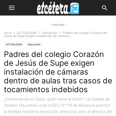
- Publicidad -
Inicio
ACTUALIDAD
Educación
Padres del colegio Corazón de
Jesús de Supe exigen instalación de cámaras...
ACTUALIDAD
Educación
Padres del colegio Corazón
de Jesús de Supe exigen
instalación de cámaras
dentro de aulas tras casos de
tocamientos indebidos
¿Controversia en Supe, quién tiene la razón?. La Unidad de
Gestión Educativa Local (UGEL) N.º 16 de Barranca autorizó
la medida mediante resolución directoral, pero el director del