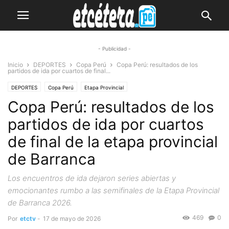
- Publicidad -
Inicio
DEPORTES
Copa Perú
Copa Perú: resultados de los
partidos de ida por cuartos de final...
DEPORTES
Copa Perú
Etapa Provincial
Copa Perú: resultados de los
partidos de ida por cuartos
de final de la etapa provincial
de Barranca
Los encuentros de ida dejaron series abiertas y
emocionantes rumbo a las semifinales de la Etapa Provincial
de Barranca 2026.
469
0
Por
etctv
-
17 de mayo de 2026