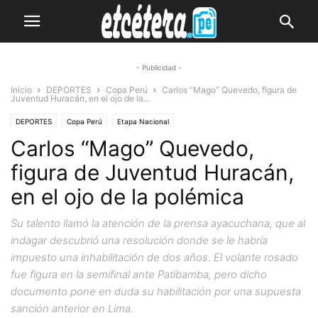
- Publicidad -
Inicio
DEPORTES
Copa Perú
Carlos “Mago” Quevedo, figura de
Juventud Huracán, en el ojo de la...
DEPORTES
Copa Perú
Etapa Nacional
Carlos “Mago” Quevedo,
figura de Juventud Huracán,
en el ojo de la polémica
Su talento llamó la atención de la prensa ayacuchana, que al
indagar descubrió una resolución donde se le habría
impuesto una inhabilitación de dos años. El volante rosado
fue figura en la semifinal ante Patibamba, pero dicho
documento pone en duda su habilitación por una supuesta
sanción anterior en Lima.