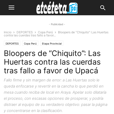
- Publicidad -
Inicio
DEPORTES
Copa Perú
Bloopers de “Chiquito”: Las Huertas
contra las cuerdas tras fallo a favor...
DEPORTES
Copa Perú
Etapa Provincial
Bloopers de “Chiquito”: Las
Huertas contra las cuerdas
tras fallo a favor de Upacá
Fallo firme y sin margen de error: a Las Huertas solo le
queda enfocarse y revertir en la cancha lo que perdió en
mesa cuando reciba de local en Araya. Apelar solo dilataría
el proceso, con escasas opciones de prosperar, y podría
distraer al equipo de su verdadero objetivo: pasar la página
y concentrarse en la clasificación.