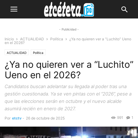
- Publicidad -
Inicio
ACTUALIDAD
Política
¿Ya no quieren ver a “Luchito” Ueno
en el 2026?
ACTUALIDAD
Política
¿Ya no quieren ver a “Luchito”
Ueno en el 2026?
Candidatos buscan adelantar su llegada al poder tras una
gestión cuestionada. Ya se ven pintas con el “2026”, pese a
que las elecciones serán en octubre y el nuevo alcalde
asumirá recién en enero de 2027.
991
1
Por
etctv
-
26 de octubre de 2025