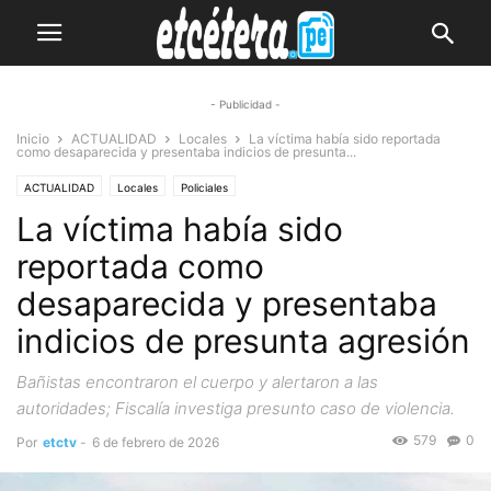
- Publicidad -
Inicio
ACTUALIDAD
Locales
La víctima había sido reportada
como desaparecida y presentaba indicios de presunta...
ACTUALIDAD
Locales
Policiales
La víctima había sido
reportada como
desaparecida y presentaba
indicios de presunta agresión
Bañistas encontraron el cuerpo y alertaron a las
autoridades; Fiscalía investiga presunto caso de violencia.
579
0
Por
etctv
-
6 de febrero de 2026