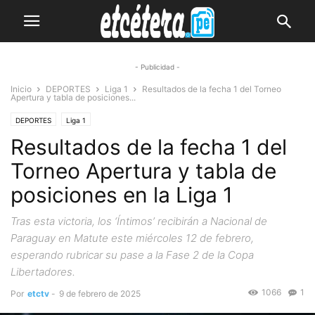
- Publicidad -
Inicio
DEPORTES
Liga 1
Resultados de la fecha 1 del Torneo
Apertura y tabla de posiciones...
DEPORTES
Liga 1
Resultados de la fecha 1 del
Torneo Apertura y tabla de
posiciones en la Liga 1
Tras esta victoria, los ‘Íntimos’ recibirán a Nacional de
Paraguay en Matute este miércoles 12 de febrero,
esperando rubricar su pase a la Fase 2 de la Copa
Libertadores.
1066
1
Por
etctv
-
9 de febrero de 2025