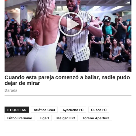
ETIQUETAS
Atlético Grau
Ayacucho FC
Cusco FC
Fútbol Peruano
Liga 1
Melgar FBC
Toreno Apertura