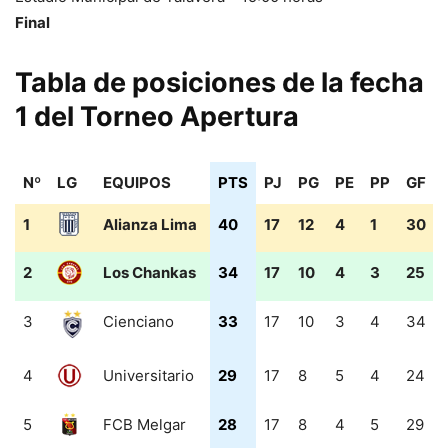
Final
Tabla de posiciones de la fecha
1 del Torneo Apertura
Nº
LG
EQUIPOS
PTS
PJ
PG
PE
PP
GF
Nº
LG
EQUIPOS
PTS
PJ
PG
PE
PP
GF
1
Alianza Lima
40
17
12
4
1
30
2
Los Chankas
34
17
10
4
3
25
3
Cienciano
33
17
10
3
4
34
4
Universitario
29
17
8
5
4
24
5
FCB Melgar
28
17
8
4
5
29