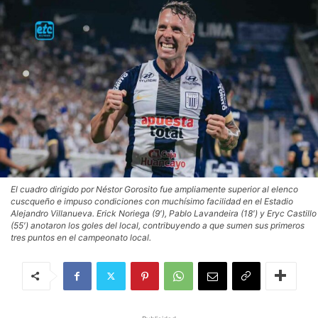
El cuadro dirigido por Néstor Gorosito fue ampliamente superior al elenco
cuscqueño e impuso condiciones con muchísimo facilidad en el Estadio
Alejandro Villanueva. Erick Noriega (9′), Pablo Lavandeira (18′) y Eryc Castillo
(55′) anotaron los goles del local, contribuyendo a que sumen sus primeros
tres puntos en el campeonato local.