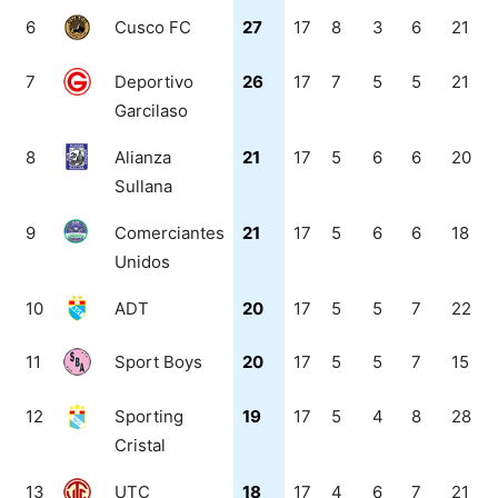
6
Cusco FC
27
17
8
3
6
21
7
Deportivo
26
17
7
5
5
21
Garcilaso
8
Alianza
21
17
5
6
6
20
Sullana
9
Comerciantes
21
17
5
6
6
18
Unidos
10
ADT
20
17
5
5
7
22
11
Sport Boys
20
17
5
5
7
15
12
Sporting
19
17
5
4
8
28
Cristal
13
UTC
18
17
4
6
7
21