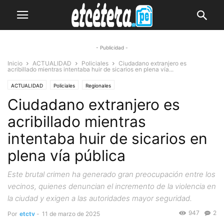
- Publicidad -
Inicio
ACTUALIDAD
Policiales
Ciudadano extranjero es
acribillado mientras intentaba huir de sicarios en plena vía...
ACTUALIDAD
Policiales
Regionales
Ciudadano extranjero es
acribillado mientras
intentaba huir de sicarios en
plena vía pública
Este brutal crimen ha generado gran preocupación entre los
vecinos, quienes denuncian el incremento de la violencia en
la ciudad y exigen a las autoridades mayor seguridad.
947
2
Por
etctv
-
11 de marzo de 2025