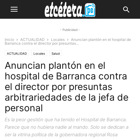
- Publicidad -
Inicio
ACTUALIDAD
Locales
Anuncian plantón en el hospital de
Barranca contra el director por presuntas...
ACTUALIDAD
Locales
Salud
Anuncian plantón en el
hospital de Barranca contra
el director por presuntas
arbitrariedades de la jefa de
personal
Es la peor gestión que ha tenido el Hospital de Barranca.
Parece que no hubiera nadie al mando. Solo se dedican a
ser la vitrina política de la gobernadora regional Rosa