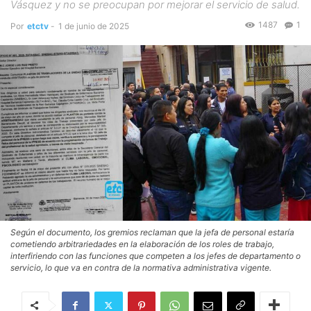
Vásquez y no se preocupan por mejorar el servicio de salud.
1487
1
Por
etctv
-
1 de junio de 2025
Según el documento, los gremios reclaman que la jefa de personal estaría
cometiendo arbitrariedades en la elaboración de los roles de trabajo,
interfiriendo con las funciones que competen a los jefes de departamento o
servicio, lo que va en contra de la normativa administrativa vigente.