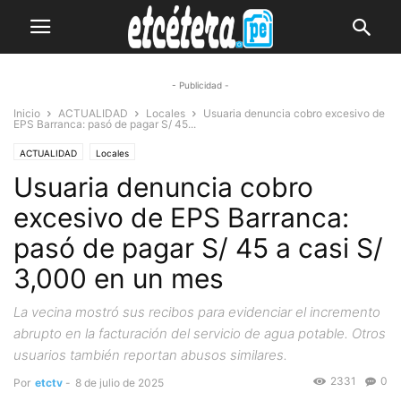
- Publicidad -
Inicio
ACTUALIDAD
Locales
Usuaria denuncia cobro excesivo de
EPS Barranca: pasó de pagar S/ 45...
ACTUALIDAD
Locales
Usuaria denuncia cobro
excesivo de EPS Barranca:
pasó de pagar S/ 45 a casi S/
3,000 en un mes
La vecina mostró sus recibos para evidenciar el incremento
abrupto en la facturación del servicio de agua potable. Otros
usuarios también reportan abusos similares.
2331
0
Por
etctv
-
8 de julio de 2025