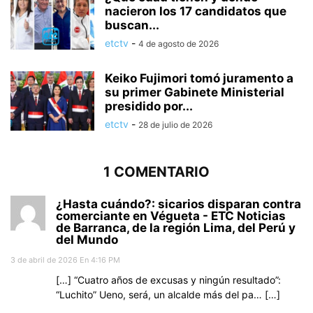
nacieron los 17 candidatos que
buscan...
etctv
-
4 de agosto de 2026
Keiko Fujimori tomó juramento a
su primer Gabinete Ministerial
presidido por...
etctv
-
28 de julio de 2026
1 COMENTARIO
¿Hasta cuándo?: sicarios disparan contra
comerciante en Végueta - ETC Noticias
de Barranca, de la región Lima, del Perú y
del Mundo
3 de abril de 2026 En 4:16 PM
[…] “Cuatro años de excusas y ningún resultado”:
“Luchito” Ueno, será, un alcalde más del pa… […]