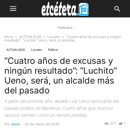
- Publicidad -
Inicio
ACTUALIDAD
Locales
“Cuatro años de excusas y ningún
resultado”: “Luchito” Ueno, será, un alcalde...
ACTUALIDAD
Locales
Política
“Cuatro años de excusas y
ningún resultado”: “Luchito”
Ueno, será, un alcalde más
del pasado
A partir del próximo año, alcalde Luis Ueno será parte del
pasado político de Barranca. Cuatro años que muchos
vecinos sienten como un tiempo perdido.
277
1
Por
etctv
-
30 de marzo de 2026