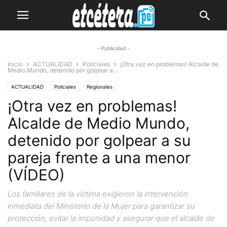
- Publicidad -
Inicio
ACTUALIDAD
Policiales
¡Otra vez en problemas! Alcalde de
Medio Mundo, detenido por golpear a...
ACTUALIDAD
Policiales
Regionales
¡Otra vez en problemas!
Alcalde de Medio Mundo,
detenido por golpear a su
pareja frente a una menor
(VÍDEO)
Los familiares de la víctima exigieron la intervención
inmediata del Ministerio de la Mujer para garantizar su
protección, evitar la impunidad y asegurar que el alcalde de