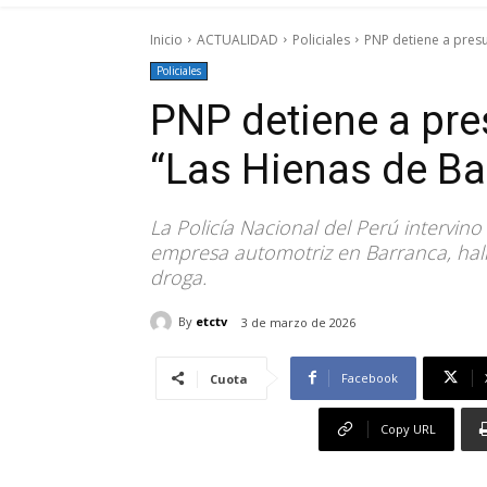
Inicio
ACTUALIDAD
Policiales
PNP detiene a presu
Policiales
PNP detiene a pre
“Las Hienas de Ba
La Policía Nacional del Perú intervin
empresa automotriz en Barranca, hall
droga.
By
etctv
3 de marzo de 2026
Facebook
Cuota
Copy URL