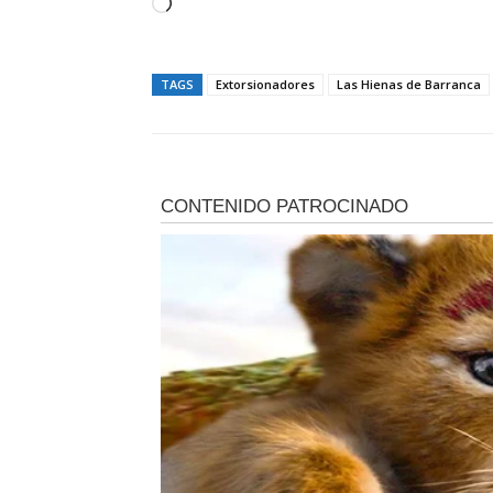
C
a
r
TAGS
Extorsionadores
Las Hienas de Barranca
g
a
n
d
o
.
.
.