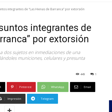
ntos integrantes de “Las Hienas de Barranca” por extorsión
suntos integrantes de
rranca” por extorsión
o a dos sujetos en inmediaciones de una
ándoles municiones, celulares y presunta
449
1
X
Pinterest
WhatsApp
Email
Impresión
Telegram