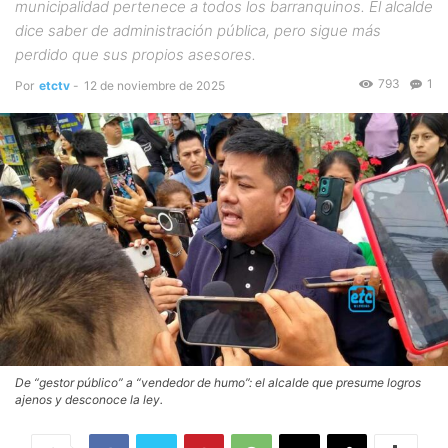
municipalidad pertenece a todos los barranquinos. El alcalde
dice saber de administración pública, pero sigue más
perdido que sus propios asesores.
793
1
Por
etctv
-
12 de noviembre de 2025
De “gestor público” a “vendedor de humo”: el alcalde que presume logros
ajenos y desconoce la ley.