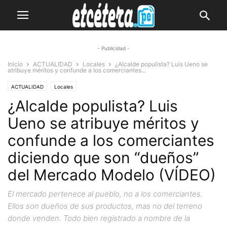
- Publicidad -
Inicio
ACTUALIDAD
Locales
¿Alcalde populista? Luis Ueno se
atribuye méritos y confunde a los comerciantes...
ACTUALIDAD
Locales
¿Alcalde populista? Luis
Ueno se atribuye méritos y
confunde a los comerciantes
diciendo que son “dueños”
del Mercado Modelo (VÍDEO)
El mercado pertenece al pueblo, no a los comerciantes.
Ellos son dueños de sus productos, mas no del terreno
donde venden. Todo bien registrado a nombre de la