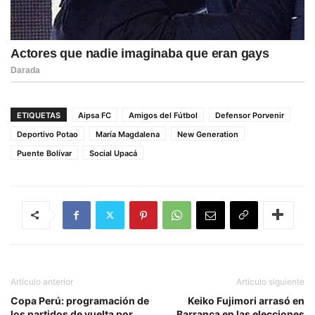
ETIQUETAS
Aipsa FC
Amigos del Fútbol
Defensor Porvenir
Deportivo Potao
María Magdalena
New Generation
Puente Bolívar
Social Upacá
Artículo anterior
Artículo siguiente
Copa Perú: programación de
Keiko Fujimori arrasó en
los partidos de vuelta por
Barranca en las elecciones