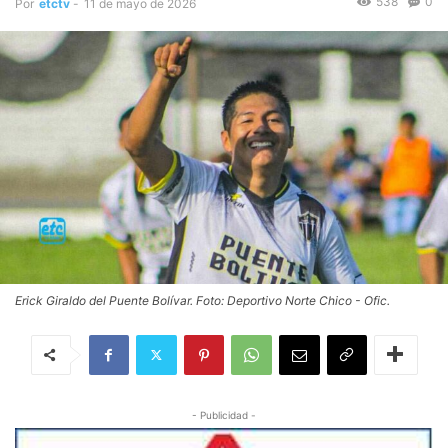
538
0
Por
etctv
-
11 de mayo de 2026
Erick Giraldo del Puente Bolívar. Foto: Deportivo Norte Chico - Ofic.
- Publicidad -