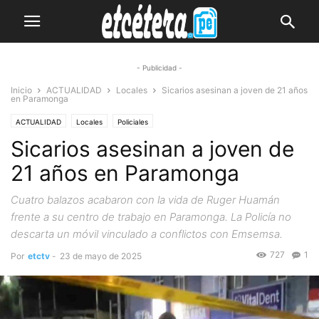
- Publicidad -
Inicio
ACTUALIDAD
Locales
Sicarios asesinan a joven de 21 años
en Paramonga
ACTUALIDAD
Locales
Policiales
Sicarios asesinan a joven de
21 años en Paramonga
Cuatro balazos acabaron con la vida de Ruger Huamán
frente a su centro de trabajo en Paramonga. La Policía no
descarta un móvil vinculado a conflictos con Emsemsa.
727
1
Por
etctv
-
23 de mayo de 2025