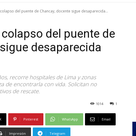
colapso del puente de Chancay, docente sigue desaparecida...
colapso del puente de
 sigue desaparecida
años, recorre hospitales de Lima y zonas
a de encontrarla con vida. Solicitan no
ivos de rescate.
1014
1
X
Pinterest
WhatsApp
Email
Impresión
Telegram