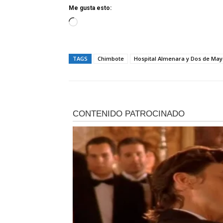
Me gusta esto:
C
a
r
TAGS
Chimbote
Hospital Almenara y Dos de Ma
g
a
n
d
o
.
.
.