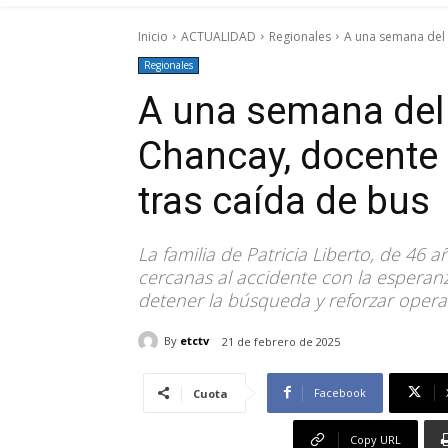
Inicio
ACTUALIDAD
Regionales
A una semana del 
Regionales
A una semana del 
Chancay, docente
tras caída de bus
La familia de Patricia Liberto, de 46 
cercanas al accidente con la esperanz
detener la búsqueda y reforzar operat
By
etctv
21 de febrero de 2025
Facebook
Cuota
Copy URL