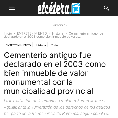
- Publicidad -
Inicio
ENTRETENIMIENTO
Historia
Cementerio antiguo fue
declarado en el 2003 como bien inmueble de valor...
ENTRETENIMIENTO
Historia
Turismo
Cementerio antiguo fue
declarado en el 2003 como
bien inmueble de valor
monumental por la
municipalidad provincial
La iniciativa fue de la entonces regidora Aurora Jaime de
Aguilar, ante la vulneración de los derechos de los deudos
por parte de la Beneficencia de Barranca, según señala el