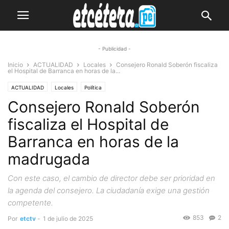
- Publicidad -
Inicio
ACTUALIDAD
Locales
Consejero Ronald Soberón fiscaliza
el Hospital de Barranca en horas de la...
ACTUALIDAD
Locales
Política
Consejero Ronald Soberón
fiscaliza el Hospital de
Barranca en horas de la
madrugada
Con este caso, el cambio de director debe ser prioridad en
la agenda del consejero. La ciudadanía exige una gestión
competente.
853
2
Por
etctv
-
1 de julio de 2025