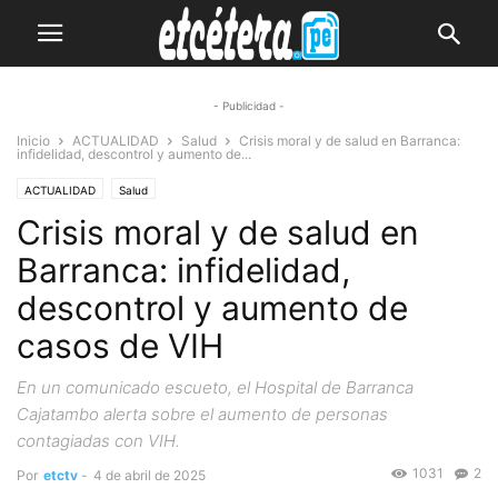
- Publicidad -
Inicio
ACTUALIDAD
Salud
Crisis moral y de salud en Barranca:
infidelidad, descontrol y aumento de...
ACTUALIDAD
Salud
Crisis moral y de salud en
Barranca: infidelidad,
descontrol y aumento de
casos de VIH
En un comunicado escueto, el Hospital de Barranca
Cajatambo alerta sobre el aumento de personas
contagiadas con VIH.
1031
2
Por
etctv
-
4 de abril de 2025