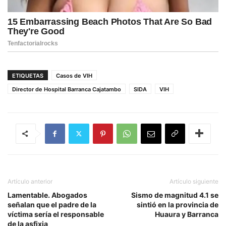
ETIQUETAS
Casos de VIH
Director de Hospital Barranca Cajatambo
SIDA
VIH
Artículo anterior
Artículo siguiente
Lamentable. Abogados
Sismo de magnitud 4.1 se
señalan que el padre de la
sintió en la provincia de
víctima sería el responsable
Huaura y Barranca
de la asfixia