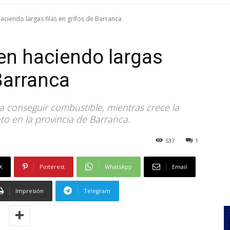
ciendo largas filas en grifos de Barranca
en haciendo largas
 Barranca
a conseguir combustible, mientras crece la
o en la provincia de Barranca.
537
1
X
Pinterest
WhatsApp
Email
Impresión
Telegram