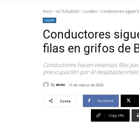
Inicio
ACTUALIDAD
Locales
Conductores siguen ha
Locales
Conductores sigu
filas en grifos de
Conductores hacen extensas filas par
preocupación por el desabastecimient
By
etctv
11 de marzo de 2026
Facebook
Cuota
Copy URL