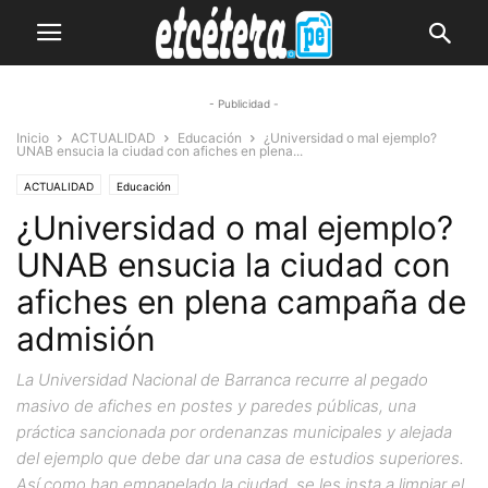
- Publicidad -
Inicio
ACTUALIDAD
Educación
¿Universidad o mal ejemplo?
UNAB ensucia la ciudad con afiches en plena...
ACTUALIDAD
Educación
¿Universidad o mal ejemplo?
UNAB ensucia la ciudad con
afiches en plena campaña de
admisión
La Universidad Nacional de Barranca recurre al pegado
masivo de afiches en postes y paredes públicas, una
práctica sancionada por ordenanzas municipales y alejada
del ejemplo que debe dar una casa de estudios superiores.
Así como han empapelado la ciudad, se les insta a limpiar el