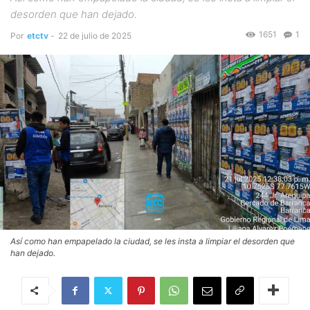
desorden que han dejado.
1651
1
Por
etctv
-
22 de julio de 2025
Así como han empapelado la ciudad, se les insta a limpiar el desorden que
han dejado.