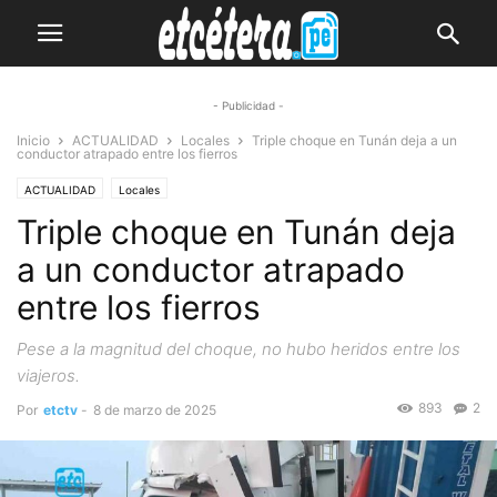
- Publicidad -
Inicio
ACTUALIDAD
Locales
Triple choque en Tunán deja a un
conductor atrapado entre los fierros
ACTUALIDAD
Locales
Triple choque en Tunán deja
a un conductor atrapado
entre los fierros
Pese a la magnitud del choque, no hubo heridos entre los
viajeros.
893
2
Por
etctv
-
8 de marzo de 2025