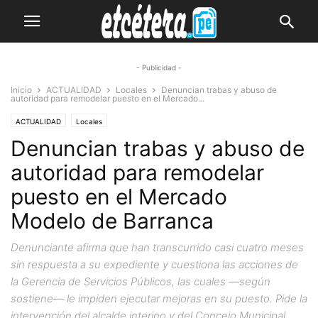
- Publicidad -
Inicio
ACTUALIDAD
Locales
Denuncian trabas y abuso de
autoridad para remodelar puesto en el Mercado...
ACTUALIDAD
Locales
Denuncian trabas y abuso de
autoridad para remodelar
puesto en el Mercado
Modelo de Barranca
Denunciante afirma que han transcurrido casi cuatro meses
sin respuesta a su expediente y cuestiona las acciones de
la Gerencia de Servicios Públicos, las cuales —según
sostiene— le impiden ejecutar mejoras en su puesto. Pide la
intervención del alcalde interino y del Concejo Municipal