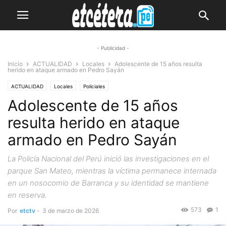
- Publicidad -
Inicio
ACTUALIDAD
Locales
Adolescente de 15 años resulta
herido en ataque armado en Pedro Sayán
ACTUALIDAD
Locales
Policiales
Adolescente de 15 años
resulta herido en ataque
armado en Pedro Sayán
La Policía Nacional del Perú inició las investigaciones en el
parque San Mateo, mientras la víctima permanece internada
en un nosocomio de Barranca y su identidad se mantiene
en reserva.
573
1
Por
etctv
-
3 de marzo de 2026