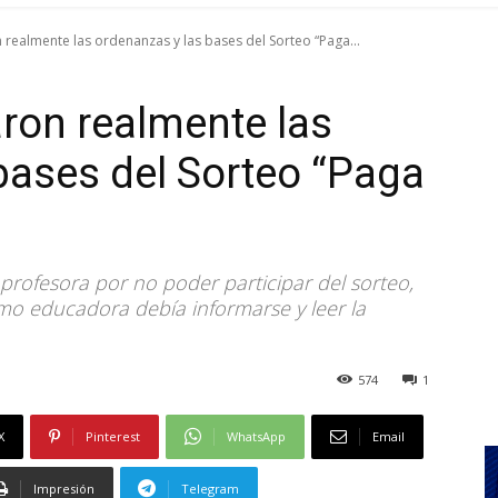
realmente las ordenanzas y las bases del Sorteo “Paga...
ron realmente las
bases del Sorteo “Paga
profesora por no poder participar del sorteo,
mo educadora debía informarse y leer la
574
1
X
Pinterest
WhatsApp
Email
Impresión
Telegram