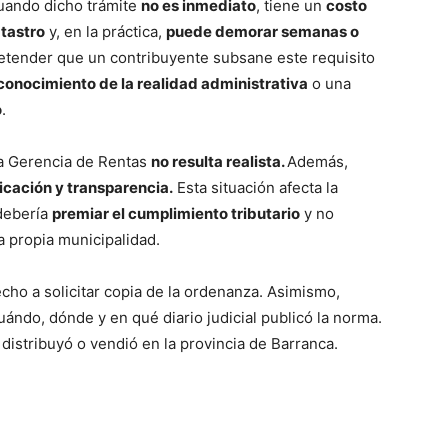
cuando dicho trámite
no es inmediato
, tiene un
costo
atastro
y, en la práctica,
puede demorar semanas o
etender que un contribuyente subsane este requisito
onocimiento de la realidad administrativa
o una
o
.
la Gerencia de Rentas
no resulta realista.
Además,
icación y transparencia.
Esta situación afecta la
 debería
premiar el cumplimiento tributario
y no
a propia municipalidad.
cho a solicitar copia de la ordenanza. Asimismo,
uándo, dónde y en qué diario judicial publicó la norma.
istribuyó o vendió en la provincia de Barranca.