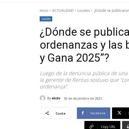
Inicio
ACTUALIDAD
Locales
¿Dónde se publicaron 
Locales
¿Dónde se publica
ordenanzas y las 
y Gana 2025”?
Luego de la denuncia pública de una 
la gerente de Rentas sostuvo que “co
ordenanza”.
By
etctv
30 de diciembre de 2025
Facebook
Cuota
Copy URL