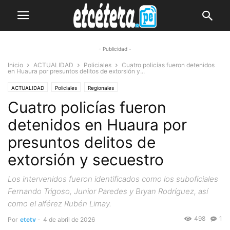
- Publicidad -
Inicio
ACTUALIDAD
Policiales
Cuatro policías fueron detenidos
en Huaura por presuntos delitos de extorsión y...
ACTUALIDAD
Policiales
Regionales
Cuatro policías fueron
detenidos en Huaura por
presuntos delitos de
extorsión y secuestro
Los intervenidos fueron identificados como los suboficiales
Fernando Trigoso, Junior Paredes y Bryan Rodríguez, así
como el alférez Rubén Limay.
498
1
Por
etctv
-
4 de abril de 2026