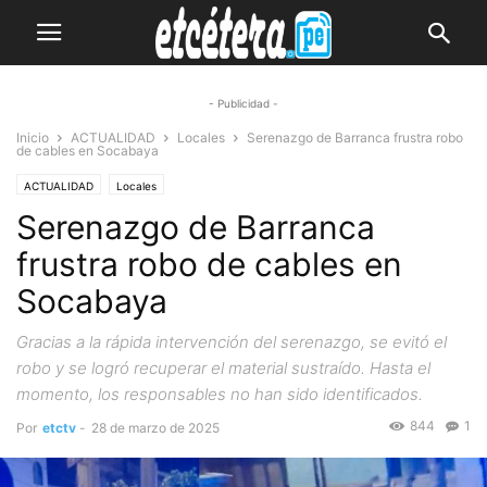
- Publicidad -
Inicio
ACTUALIDAD
Locales
Serenazgo de Barranca frustra robo
de cables en Socabaya
ACTUALIDAD
Locales
Serenazgo de Barranca
frustra robo de cables en
Socabaya
Gracias a la rápida intervención del serenazgo, se evitó el
robo y se logró recuperar el material sustraído. Hasta el
momento, los responsables no han sido identificados.
844
1
Por
etctv
-
28 de marzo de 2025