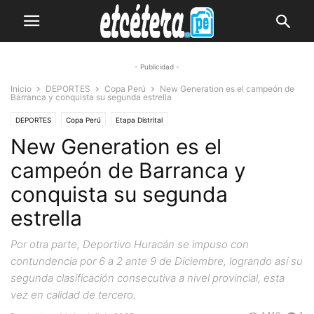
- Publicidad -
Inicio
DEPORTES
Copa Perú
New Generation es el campeón de
Barranca y conquista su segunda estrella
DEPORTES
Copa Perú
Etapa Distrital
New Generation es el
campeón de Barranca y
conquista su segunda
estrella
Por otra parte, Deportivo Huracán se impuso con
contundencia por 6 a 2 ante 9 de Diciembre, logrando así su
segunda clasificación consecutiva a nivel provincial, esta
vez en calidad de tercero.