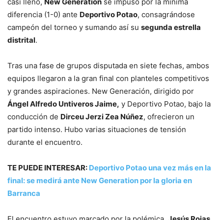
casi lleno,
New Generation
se impuso por la mínima
diferencia (1-0) ante
Deportivo Potao
, consagrándose
campeón del torneo y sumando así su
segunda estrella
distrital
.
Tras una fase de grupos disputada en siete fechas, ambos
equipos llegaron a la gran final con planteles competitivos
y grandes aspiraciones. New Generación, dirigido por
Ángel Alfredo Untiveros Jaime,
y Deportivo Potao, bajo la
conducción de
Dirceu Jerzi Zea Núñez
, ofrecieron un
partido intenso. Hubo varias situaciones de tensión
durante el encuentro.
TE PUEDE INTERESAR:
Deportivo Potao una vez más en la
final: se medirá ante New Generation por la gloria en
Barranca
El encuentro estuvo marcado por la polémica.
Jesús Rojas
,