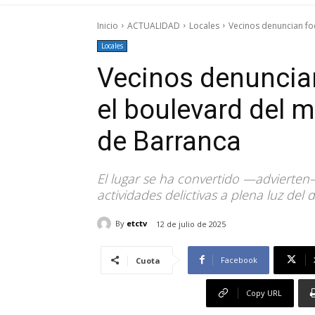
Inicio
ACTUALIDAD
Locales
Vecinos denuncian fo
Locales
Vecinos denuncian
el boulevard del 
de Barranca
El lugar se ha convertido —advierten—
actividades delictivas a plena luz del d
By
etctv
12 de julio de 2025
Facebook
Cuota
Copy URL