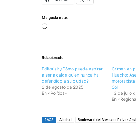
Me gusta esto:
C
a
r
g
Relacionado
a
n
Editorial: ¿Cómo puede aspirar
Crimen en p
d
a ser alcalde quien nunca ha
Huacho: Ase
defendido a su ciudad?
mototaxista 
o
2 de agosto de 2025
Sol
.
En «Política»
13 de julio 
.
En «Regiona
.
TAGS
Alcohol
Boulevard del Mercado Polvos Azu