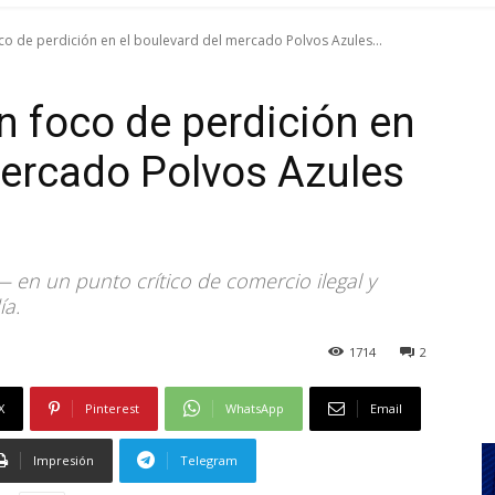
co de perdición en el boulevard del mercado Polvos Azules...
 foco de perdición en
mercado Polvos Azules
 en un punto crítico de comercio ilegal y
ía.
1714
2
X
Pinterest
WhatsApp
Email
Impresión
Telegram