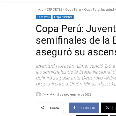
Inicio
DEPORTES
Copa Perú
Copa Perú: Juventud Hu
Copa Perú
Etapa Nacional
Copa Perú: Juvent
semifinales de la 
aseguró su ascens
Juventud Huracán (Lima) venció 2-0 
las semifinales de la Etapa Nacional d
definirá su pase ante Deportivo ANBA
propio frente a Unión Minas (Pasco) 
By
etctv
3 de noviembre de 2025
Facebook
Cuota