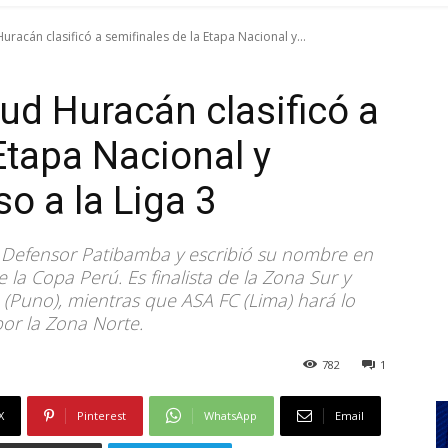
racán clasificó a semifinales de la Etapa Nacional y...
ud Huracán clasificó a
Etapa Nacional y
o a la Liga 3
a Defensor Patibamba y escribió su nombre en
e la Copa Perú. Es finalista de la Zona Sur y
 (Puno), mientras que ASA FC (Lima) hará lo
por la Zona Norte.
782
1
X
Pinterest
WhatsApp
Email