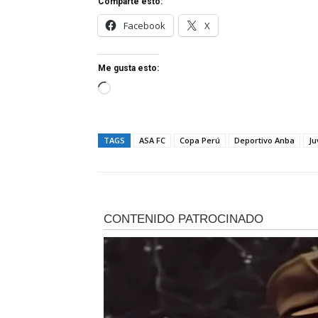
Comparte esto:
Facebook
X
Me gusta esto:
C
a
r
TAGS
ASA FC
Copa Perú
Deportivo Anba
Ju
g
a
n
d
o
.
.
.