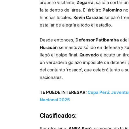
arquero visitante,
Zegarra
, salió a cortar 
falta dentro del área. El árbitro
Palomino
no 
hinchas locales.
Kevin Carazas
se paró fren
estallar de alegría a todo el estadio.
Desde entonces,
Defensor Patibamba
adel
Huracán
se mantuvo sólido en defensa y sup
llegó el golpe final.
Quevedo
ejecutó un tiro
un verdadero golazo imposible de detener para
del conjunto ‘rosado’, que celebró junto a su
nacionales.
TE PUEDE INTERESAR:
Copa Perú: Juventud
Nacional 2025
Clasificados:
Por otro lado,
ANBA Perú
, campeón de la Et