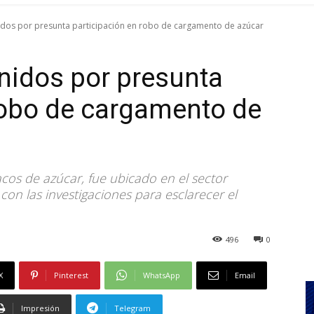
nidos por presunta participación en robo de cargamento de azúcar
enidos por presunta
robo de cargamento de
os de azúcar, fue ubicado en el sector
con las investigaciones para esclarecer el
496
0
X
Pinterest
WhatsApp
Email
Impresión
Telegram