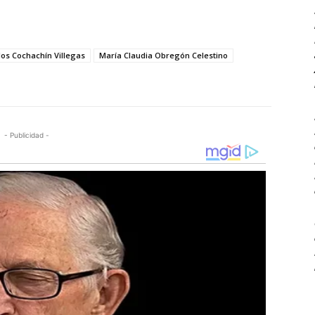
los Cochachín Villegas
María Claudia Obregón Celestino
- Publicidad -