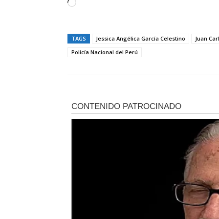
C
a
r
TAGS
Jessica Angélica García Celestino
Juan Car
g
Policía Nacional del Perú
a
n
d
o
.
.
.