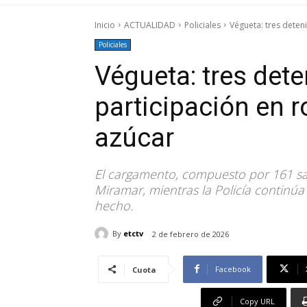
Inicio
ACTUALIDAD
Policiales
Végueta: tres dete
Policiales
Végueta: tres det
participación en 
azúcar
El cargamento, compuesto por 161 sac
Miramar, mientras la Policía continúa 
hecho.
By
etctv
2 de febrero de 2026
Facebook
Cuota
Copy URL