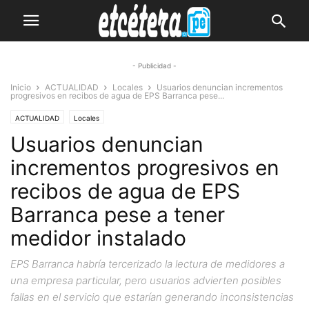
- Publicidad -
Inicio
ACTUALIDAD
Locales
Usuarios denuncian incrementos
progresivos en recibos de agua de EPS Barranca pese...
ACTUALIDAD
Locales
Usuarios denuncian
incrementos progresivos en
recibos de agua de EPS
Barranca pese a tener
medidor instalado
EPS Barranca habría tercerizado la lectura de medidores a
una empresa particular, pero usuarios advierten posibles
fallas en el servicio que estarían generando inconsistencias