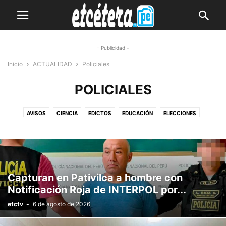
- Publicidad -
Inicio
ACTUALIDAD
Policiales
POLICIALES
AVISOS
CIENCIA
EDICTOS
EDUCACIÓN
ELECCIONES
ENCUESTAS
JUDICIALES
LOCALES
NACIONALES
NEGOCIOS
POLICIALES
POLÍTICA
PUBLICIDAD
REGIONALES
SALUD
TECNOLOGÍA
Capturan en Pativilca a hombre con
Notificación Roja de INTERPOL por...
etctv
-
6 de agosto de 2026