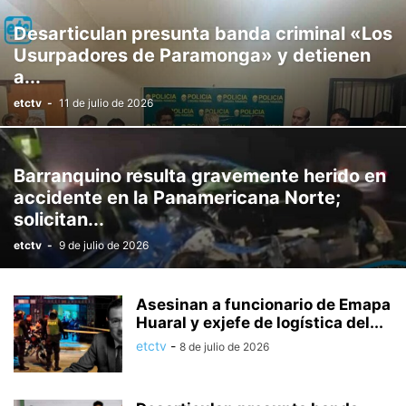
Desarticulan presunta banda criminal «Los
Usurpadores de Paramonga» y detienen
a...
etctv
-
11 de julio de 2026
Barranquino resulta gravemente herido en
accidente en la Panamericana Norte;
solicitan...
etctv
-
9 de julio de 2026
Asesinan a funcionario de Emapa
Huaral y exjefe de logística del...
etctv
-
8 de julio de 2026