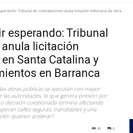
perando: Tribunal de contrataciones anula licitación millonaria de obra...
r esperando: Tribunal
anula licitación
 en Santa Catalina y
mientos en Barranca
 las obras públicas se ejecutan con mayor
e las autoridades, lo que genera presión por
a o decisión cuestionada termina afectando
eran calles seguras, transitables y una
cién quieren acelerar?
41
0