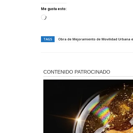
Me gusta esto:
C
a
r
TAGS
Obra de Mejoramiento de Movilidad Urbana e
g
a
n
d
o
.
.
.