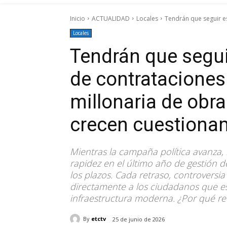
Inicio
ACTUALIDAD
Locales
Tendrán que seguir es
Locales
Tendrán que segui
de contrataciones 
millonaria de obra
crecen cuestiona
Mientras la campaña política avanza,
rapidez en el último año de gestión d
los plazos. Cada retraso, controversi
directamente a los ciudadanos que esp
infraestructura moderna. ¿Por qué re
By
etctv
25 de junio de 2026