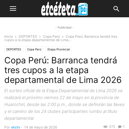
- Publicidad -
Inicio
DEPORTES
Copa Perú
Copa Perú: Barranca tendrá tres
cupos a la etapa departamental de Lima...
DEPORTES
Copa Perú
Etapa Provincial
Copa Perú: Barranca tendrá
tres cupos a la etapa
departamental de Lima 2026
El sorteo oficial de la Etapa Departamental de Lima 2026 se
realizará el próximo viernes 22 de mayo en la provincia de
Huarochirí, desde las 2:00 p.m., donde se definirán las llaves
y el camino de los 24 clubes participantes rumbo al título
departamental.
372
1
Por
etctv
-
14 de mayo de 2026