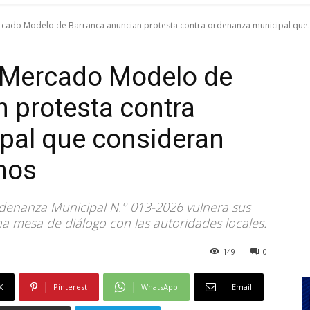
cado Modelo de Barranca anuncian protesta contra ordenanza municipal que..
 Mercado Modelo de
 protesta contra
pal que consideran
hos
denanza Municipal N.° 013-2026 vulnera sus
a mesa de diálogo con las autoridades locales.
149
0
X
Pinterest
WhatsApp
Email