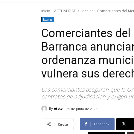
Inicio
ACTUALIDAD
Locales
Comerciantes del Mer
Locales
Comerciantes del
Barranca anuncian
ordenanza munici
vulnera sus derec
Los comerciantes aseguran que la Or
contratos de adjudicación y exigen un
By
etctv
25 de junio de 2026
Facebook
Cuota