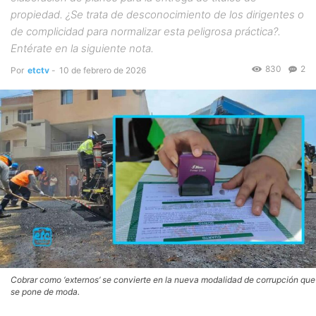
propiedad. ¿Se trata de desconocimiento de los dirigentes o
de complicidad para normalizar esta peligrosa práctica?.
Entérate en la siguiente nota.
830
2
Por
etctv
-
10 de febrero de 2026
Cobrar como ‘externos’ se convierte en la nueva modalidad de corrupción que
se pone de moda.