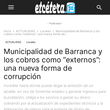
- Publicidad -
Inicio
ACTUALIDAD
Locales
Municipalidad de Barranca y los
cobros como “externos”: una nueva forma de...
ACTUALIDAD
Locales
Municipalidad de Barranca y
los cobros como “externos”:
una nueva forma de
corrupción
Increíble hasta dónde puede llegar la ambición de un
alcalde: en vez de fomentar empleo y generar ingresos para
la población, obliga a los vecinos a gastar su dinero
cobrando por la actualización de expedientes técnicos y la
elaboración de planos para la entrega de títulos de