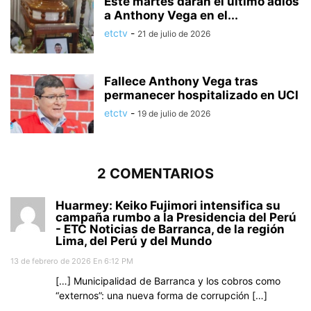
Este martes darán el último adiós
a Anthony Vega en el...
etctv
-
21 de julio de 2026
Fallece Anthony Vega tras
permanecer hospitalizado en UCI
etctv
-
19 de julio de 2026
2 COMENTARIOS
Huarmey: Keiko Fujimori intensifica su
campaña rumbo a la Presidencia del Perú
- ETC Noticias de Barranca, de la región
Lima, del Perú y del Mundo
13 de febrero de 2026 En 6:12 PM
[…] Municipalidad de Barranca y los cobros como
“externos”: una nueva forma de corrupción […]