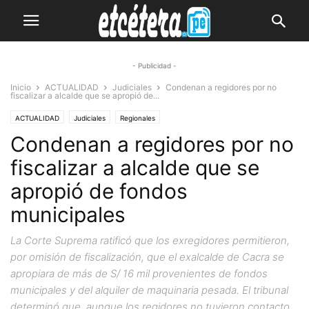
- Publicidad -
Inicio
ACTUALIDAD
Judiciales
Condenan a regidores por no
fiscalizar a alcalde que se apropió de...
ACTUALIDAD
Judiciales
Regionales
Condenan a regidores por no
fiscalizar a alcalde que se
apropió de fondos
municipales
La Corte Suprema ratificó que los exregidores permitieron,
por omisión de fiscalización, que el exalcalde de Cacra se
apropiara de más de S/ 16 mil provenientes de fondos
municipales y del alquiler de maquinaria pesada. El tribunal
determinó que, aunque los regidores no tuvieron contacto