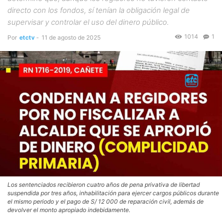
directo con los fondos, sí tenían la obligación legal de
supervisar y controlar el uso del dinero público.
1014
1
Por
etctv
-
11 de agosto de 2025
Los sentenciados recibieron cuatro años de pena privativa de libertad
suspendida por tres años, inhabilitación para ejercer cargos públicos durante
el mismo periodo y el pago de S/ 12 000 de reparación civil, además de
devolver el monto apropiado indebidamente.