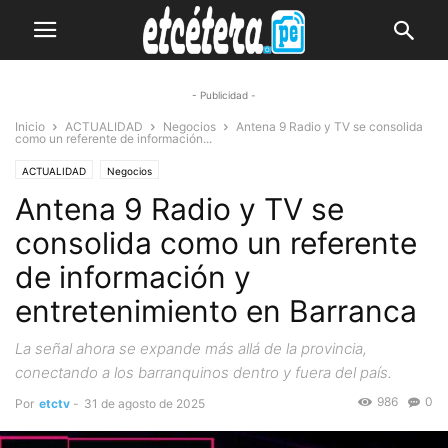
- Publicidad -
Inicio
ACTUALIDAD
Negocios
Antena 9 Radio y TV se consolida
como un referente de información...
ACTUALIDAD
Negocios
Antena 9 Radio y TV se
consolida como un referente
de información y
entretenimiento en Barranca
La señal ahora se expande más allá de la provincia,
conectando a los barranquinos dentro y fuera del país.
986
0
Por
etctv
-
31 de agosto de 2025