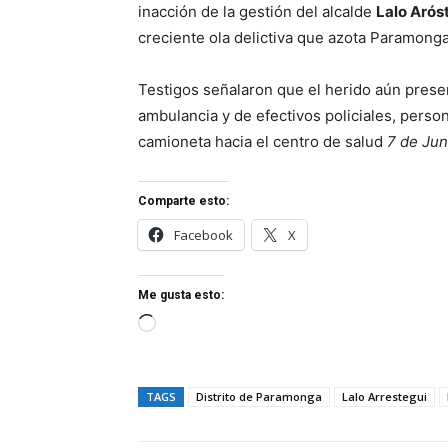
inacción de la gestión del alcalde
Lalo Arós
creciente ola delictiva que azota Paramonga
Testigos señalaron que el herido aún presen
ambulancia y de efectivos policiales, pers
camioneta hacia el centro de salud
7 de Jun
Comparte esto:
Facebook
X
Me gusta esto:
C
a
r
TAGS
Distrito de Paramonga
Lalo Arrestegui
g
a