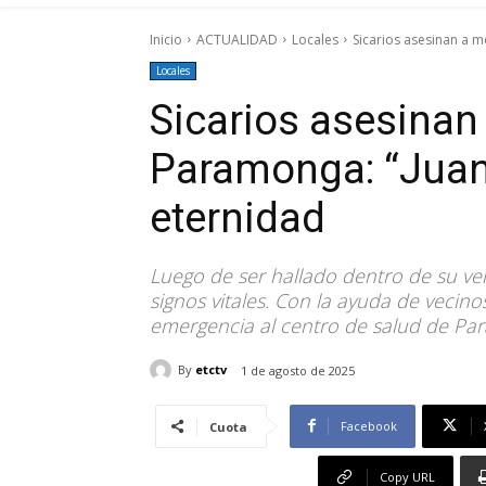
Inicio
ACTUALIDAD
Locales
Sicarios asesinan a m
Locales
Sicarios asesinan
Paramonga: “Juanc
eternidad
Luego de ser hallado dentro de su ve
signos vitales. Con la ayuda de vecin
emergencia al centro de salud de Para
By
etctv
1 de agosto de 2025
Facebook
Cuota
Copy URL