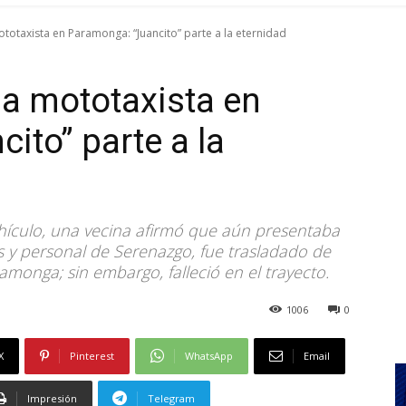
ototaxista en Paramonga: “Juancito” parte a la eternidad
 a mototaxista en
ito” parte a la
hículo, una vecina afirmó que aún presentaba
os y personal de Serenazgo, fue trasladado de
monga; sin embargo, falleció en el trayecto.
1006
0
X
Pinterest
WhatsApp
Email
Impresión
Telegram