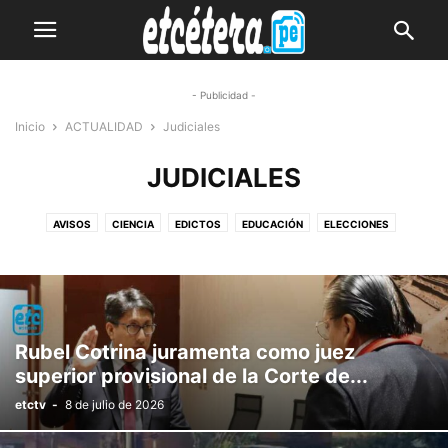
- Publicidad -
Inicio
ACTUALIDAD
Judiciales
JUDICIALES
AVISOS
CIENCIA
EDICTOS
EDUCACIÓN
ELECCIONES
ENCUESTAS
JUDICIALES
LOCALES
NACIONALES
NEGOCIOS
POLICIALES
POLÍTICA
PUBLICIDAD
REGIONALES
SALUD
TECNOLOGÍA
Rubel Cotrina juramenta como juez
superior provisional de la Corte de...
etctv
-
8 de julio de 2026