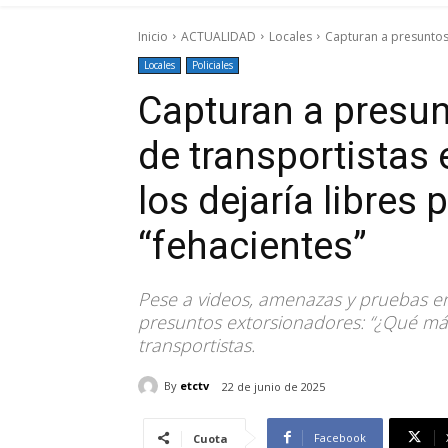
Inicio
ACTUALIDAD
Locales
Capturan a presuntos e
Locales
Policiales
Capturan a presun
de transportistas 
los dejaría libres 
“fehacientes”
Pese a videos, amenazas y pruebas en s
presuntos extorsionadores: “¿Qué má
transportistas.
By
etctv
22 de junio de 2025
Facebook
Cuota