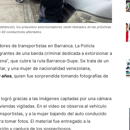
 detención, los presuntos extorsionadores serán liberados en las próximas
e 40 conductores afectados.
res de transportistas en Barranca. La Policía
grantes de una banda criminal dedicada a extorsionar a
ena”, que cubre la ruta Barranca–Supe. Se trata de un
lar, y una mujer de nacionalidad venezolana,
9 años
, quien fue sorprendida tomando fotografías de
se logró gracias a las imágenes captadas por una cámara
iviendas vigiladas. En el video se observa al vehículo
nsportistas, y a la mujer bajando del auto conducido
ara tomar fotos. El material fue entregado a la
ención y captura de los sospechosos.