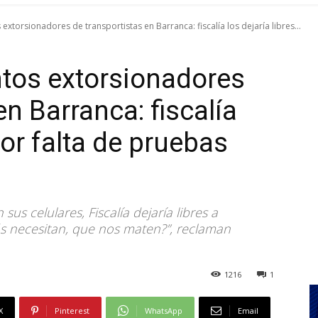
xtorsionadores de transportistas en Barranca: fiscalía los dejaría libres...
tos extorsionadores
en Barranca: fiscalía
por falta de pruebas
us celulares, Fiscalía dejaría libres a
s necesitan, que nos maten?”, reclaman
1216
1
X
Pinterest
WhatsApp
Email