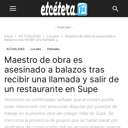
- Publicidad -
Inicio
ACTUALIDAD
Locales
Maestro de obra es asesinado a
balazos tras recibir una llamada y...
ACTUALIDAD
Locales
Policiales
Maestro de obra es
asesinado a balazos tras
recibir una llamada y salir de
un restaurante en Supe
Versiones no confirmadas señalan que el crimen podría
estar relacionado con presuntas disputas por puestos de
trabajo en la próxima obra del colegio Vidal de Supe. Se
menciona la presencia de grupos que se harían pasar por
sindicatos de construcción civil sin reconocimiento vigente