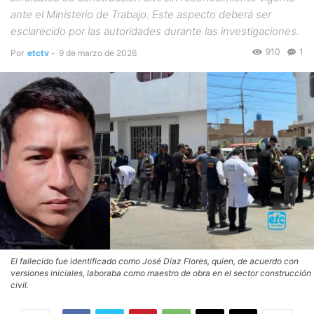
ante el Ministerio de Trabajo. Este aspecto deberá ser
esclarecido por las autoridades durante las investigaciones.
910
1
Por
etctv
-
9 de marzo de 2026
El fallecido fue identificado como José Díaz Flores, quien, de acuerdo con
versiones iniciales, laboraba como maestro de obra en el sector construcción
civil.