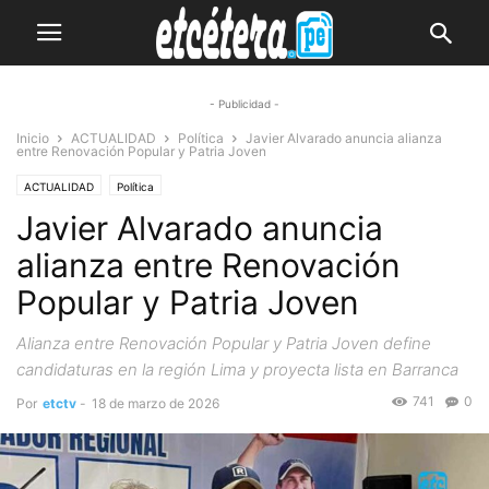
- Publicidad -
Inicio
ACTUALIDAD
Política
Javier Alvarado anuncia alianza
entre Renovación Popular y Patria Joven
ACTUALIDAD
Política
Javier Alvarado anuncia
alianza entre Renovación
Popular y Patria Joven
Alianza entre Renovación Popular y Patria Joven define
candidaturas en la región Lima y proyecta lista en Barranca
741
0
Por
etctv
-
18 de marzo de 2026