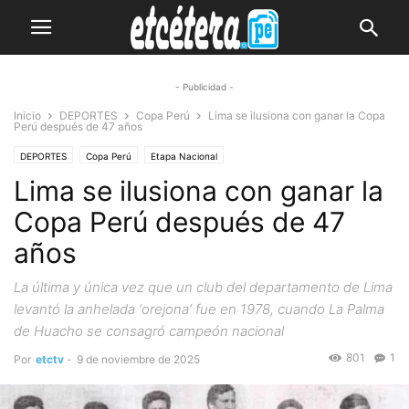
- Publicidad -
Inicio
DEPORTES
Copa Perú
Lima se ilusiona con ganar la Copa
Perú después de 47 años
DEPORTES
Copa Perú
Etapa Nacional
Lima se ilusiona con ganar la
Copa Perú después de 47
años
La última y única vez que un club del departamento de Lima
levantó la anhelada ‘orejona’ fue en 1978, cuando La Palma
de Huacho se consagró campeón nacional
801
1
Por
etctv
-
9 de noviembre de 2025