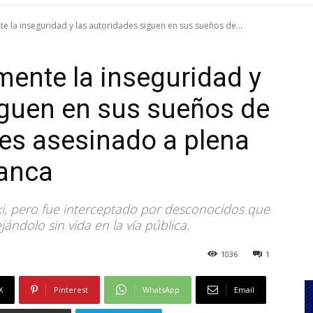
e la inseguridad y las autoridades siguen en sus sueños de...
mente la inseguridad y
iguen en sus sueños de
 es asesinado a plena
ranca
axi, pero fue interceptado por desconocidos que
jándolo sin vida en la vía pública.
1036
1
X
Pinterest
WhatsApp
Email