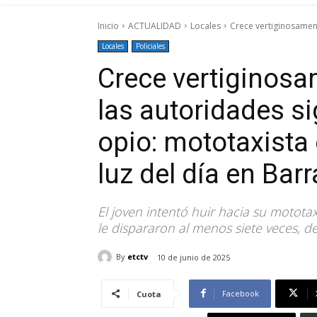
Inicio
ACTUALIDAD
Locales
Crece vertiginosament
Locales
Policiales
Crece vertiginosa
las autoridades s
opio: mototaxista
luz del día en Bar
El joven intentó huir hacia su motot
le dispararon al menos siete veces, de
By
etctv
10 de junio de 2025
Facebook
Cuota