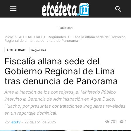
- Publicidad -
Inicio
ACTUALIDAD
Regionales
Fiscalía allana sede del Gobierno
Regional de Lima tras denuncia de Panorama
ACTUALIDAD
Regionales
Fiscalía allana sede del
Gobierno Regional de Lima
tras denuncia de Panorama
Ante la inacción de los consejeros, el Ministerio Público
intervino la Gerencia de Administración en Agua Dulce,
Huacho, por presuntas contrataciones irregulares reveladas
en un reportaje dominical.
701
1
Por
etctv
-
22 de abril de 2025